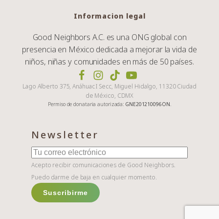
Informacion legal
Good Neighbors A.C. es una ONG global con
presencia en México dedicada a mejorar la vida de
niños, niñas y comunidades en más de 50 países.
Lago Alberto 375, Anáhuac I Secc, Miguel Hidalgo, 11320 Ciudad
de México, CDMX
Permiso de donataria autorizada:
GNE201210096ON
.
Newsletter
Acepto recibir comunicaciones de Good Neighbors.
Puedo darme de baja en cualquier momento.