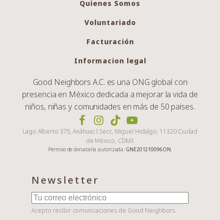
Quienes Somos
Voluntariado
Facturación
Informacion legal
Good Neighbors A.C. es una ONG global con
presencia en México dedicada a mejorar la vida de
niños, niñas y comunidades en más de 50 países.
Lago Alberto 375, Anáhuac I Secc, Miguel Hidalgo, 11320 Ciudad
de México, CDMX
Permiso de donataria autorizada:
GNE201210096ON
.
Newsletter
Acepto recibir comunicaciones de Good Neighbors.